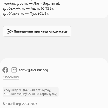
тарбатр
о
с
м. — Лаг. (Варлыга),
граб
е
жнік
м. — Ашм. (СПЗБ),
граб
і
цель
м. — Пух. (СЦБ).
Паведаміць пра недакладнасьць
adm2
@
slounik.org
Спасылкі
слоўнікаў: 96 (643 740 артыкулаў)
энцыкляпэдыяў: 27 (8 083 артыкулаў)
© Slounik.org, 2003–2026