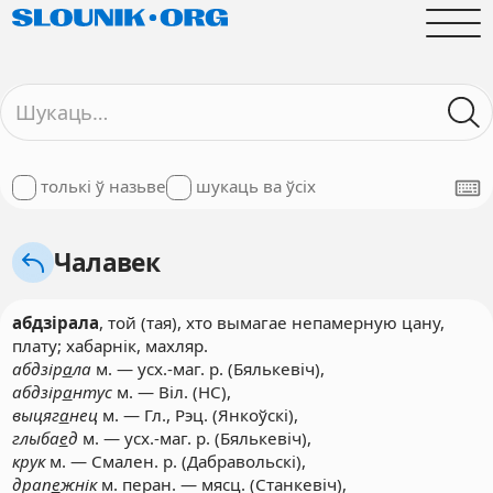
толькі ў назьве
шукаць ва ўсіх
Чалавек
абдзірала
, той (тая), хто вымагае непамерную цану,
плату; хабарнік, махляр.
абдзір
а
ла
м. — усх.-маг. р. (Бялькевіч),
абдзір
а
нтус
м. — Віл. (НС),
выцяг
а
нец
м. — Гл., Рэц. (Янкоўскі),
глыба
е
д
м. — усх.-маг. р. (Бялькевіч),
крук
м. — Смален. р. (Дабравольскі),
драп
е
жнік
м. перан. — мясц. (Станкевіч),