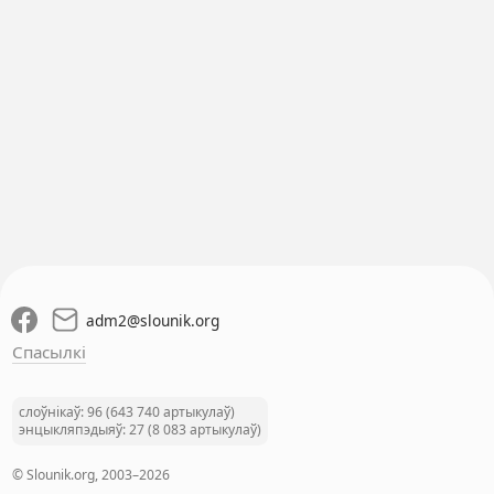
adm2
@
slounik.org
Спасылкі
слоўнікаў: 96 (643 740 артыкулаў)
энцыкляпэдыяў: 27 (8 083 артыкулаў)
© Slounik.org, 2003–2026