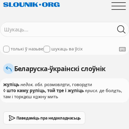
толькі ў назьве
шукаць ва ўсіх
Беларуска-ўкраінскі слоўнік
ж
у
піць
недок. обл.
розмовл
я
ти, говор
и
ти
◊
што кам
у
р
у
піць, той т
о
е і ж
у
піць
присл.
де бол
и
ть,
там і торк
а
єш к
о
жну мить
Паведаміць пра недакладнасьць