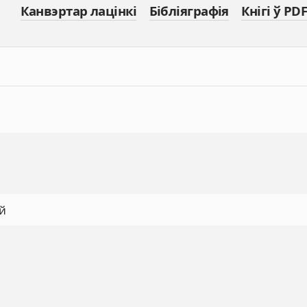
Канвэртар лацінкі
Бібліяграфія
Кнігі ў PDF
й