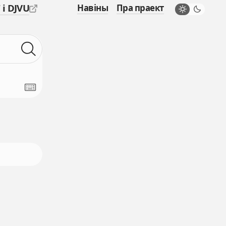
 і DJVU
Навіны
Пра праект