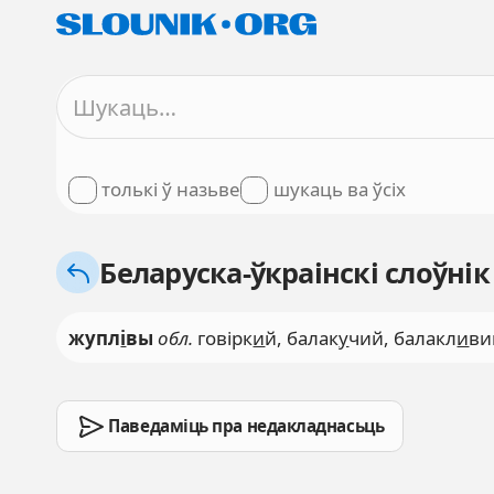
толькі ў назьве
шукаць ва ўсіх
Беларуска-ўкраінскі слоўнік
жупл
і
вы
обл.
говірк
и
й, балак
у
чий, балакл
и
ви
Паведаміць пра недакладнасьць