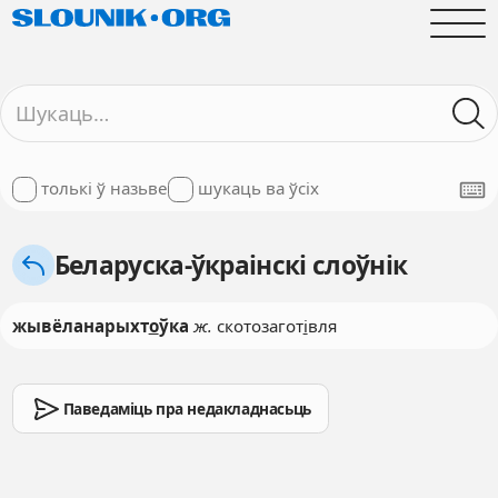
толькі ў назьве
шукаць ва ўсіх
Беларуска-ўкраінскі слоўнік
жывёланарыхт
о
ўка
ж.
скотозагот
і
вля
Паведаміць пра недакладнасьць