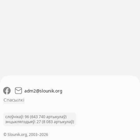
adm2
@
slounik.org
Спасылкі
слоўнікаў: 96 (643 740 артыкулаў)
энцыкляпэдыяў: 27 (8 083 артыкулаў)
© Slounik.org, 2003–2026