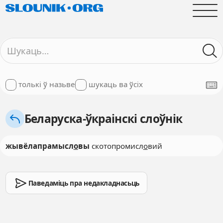
толькі ў назьве
шукаць ва ўсіх
Беларуска-ўкраінскі слоўнік
жывёлапрамысл
о
вы
скотопромисл
о
вий
Паведаміць пра недакладнасьць