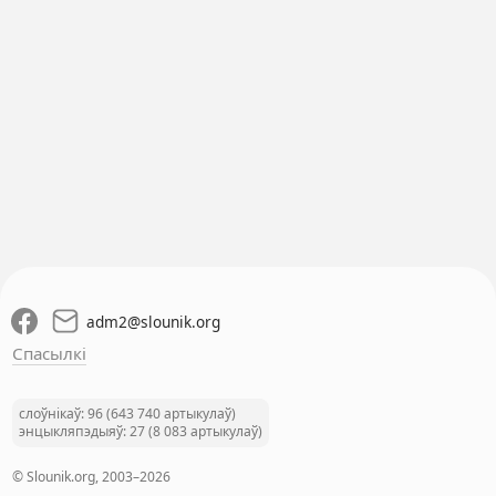
adm2
@
slounik.org
Спасылкі
слоўнікаў: 96 (643 740 артыкулаў)
энцыкляпэдыяў: 27 (8 083 артыкулаў)
© Slounik.org, 2003–2026