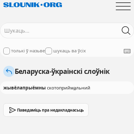
толькі ў назьве
шукаць ва ўсіх
Беларуска-ўкраінскі слоўнік
жывёлапрыёмны
скотоприйм
а
льний
Паведаміць пра недакладнасьць