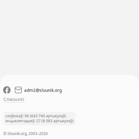
adm2
@
slounik.org
Спасылкі
слоўнікаў: 96 (643 740 артыкулаў)
энцыкляпэдыяў: 27 (8 083 артыкулаў)
© Slounik.org, 2003–2026