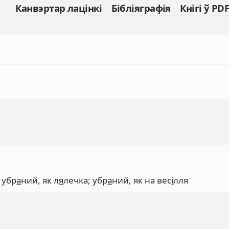
Канвэртар лацінкі
Бібліяграфія
Кнігі ў PDF
, убр
а
ний, як л
я
лечка; убр
а
ний, як на вес
і
лля