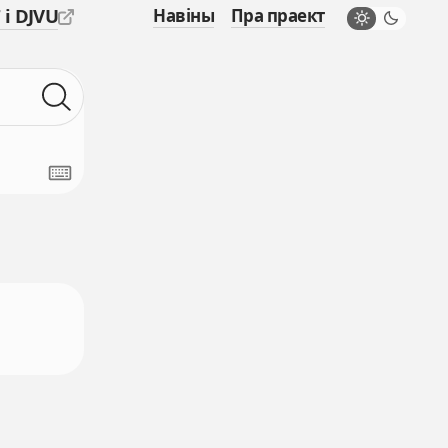
 і DJVU
Навіны
Пра праект