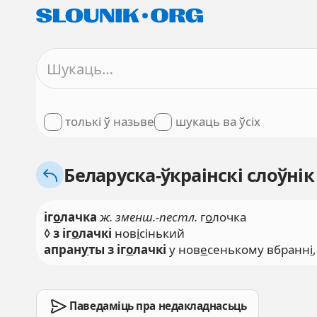
толькі ў назьве
шукаць ва ўсіх
Беларуска-ўкраінскі слоўнік
іг
о
лачка
ж. зменш.-пестл.
г
о
лочка
◊
з іг
о
лачкі
нов
і
сінький
апран
у
ты з іг
о
лачкі
у нов
е
сенькому вбранн
і
Паведаміць пра недакладнасьць