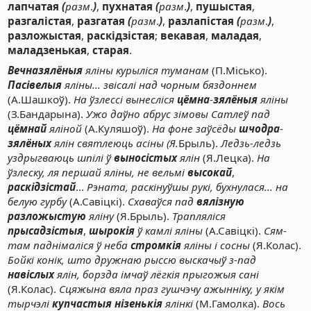
лапчатая
(
разм
.
)
,
пухнатая
(
разм
.
)
,
пушыстая
,
разгалістая
,
разгатая
(
разм
.
)
,
разлапістая
(
разм
.
)
,
разложыстая
,
раскідзістая
;
векавая
,
маладая
,
маладзенькая
,
старая
.
Вечназялёныя
яліны курыліся туманам
(П.Місько).
Пасівелыя
яліны... звісалі над чорным бяздоннем
(А.Шашкоў).
На ўзлессі вынесліся
цёмна
-
зялёныя
яліны
(З.Бандарына).
Ужо даўно абрус зімовы Сатлеў пад
цёмнай
яліной
(А.Куляшоў).
На фоне заўсёды
шчодра
-
зялёных
ялін святлеюць асіны (Я.
Брыль).
Ледзь-ледзь
уздрыгваюць шпілі ў
выносістых
ялін
(Я.Лецка).
На
ўзлеску, ля першай яліны, не вельмі
высокай
,
раскідзістай
...
Рэната, раскінуўшы рукі, бухнулася... на
белую гурбу
(А.Савіцкі).
Схаваўся пад
вялізную
разложыстую
яліну
(Я.Брыль).
Трапляліся
прысадзістыя
,
шырокія
ў камлі яліны
(А.Савіцкі).
Сям-
там паднімаліся ў неба
стромкія
яліны і сосны
(Я.Колас).
Бойкі конік, што дружнаю рыссю выскачыў з-пад
навіслых
ялін, борзда імчаў лёгкія прыгожыя сані
(Я.Колас).
Сцяжына вяла праз гушчэчу ажынніку, у якім
тырчэлі
купчастыя
нізенькія
ялінкі
(М.Гамолка).
Вось