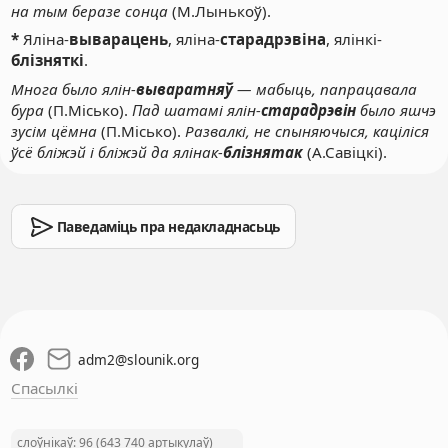
на тым беразе сонца
(М.Лынькоў).
*
Яліна-
выварацень
, яліна-
старадрэвіна
, ялінкі-
блізняткі
.
Многа было ялін-
вываратняў
— мабыць, папрацавала
бура
(П.Місько).
Пад шатамі ялін-
старадрэвін
было яшчэ
зусім цёмна
(П.Місько).
Развалкі, не спыняючыся, каціліся
ўсё бліжэй і бліжэй да ялінак-
блізнятак
(А.Савіцкі).
Паведаміць пра недакладнасьць
adm2
@
slounik.org
Спасылкі
слоўнікаў: 96 (643 740 артыкулаў)