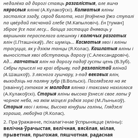
недалёка ад дарогі стаяць
разгалістыя
,
але яшчэ
нярослыя
ялінкі
(А.Кулакоўскі).
Калматыя
яліны
засталіся ззаду, сярод балота, ногі ўпэўнена ўжо ступалі
па цвёрдай пясчанай глебе
(М.Капыловіч).
Ён
[туман]
збірае ўсе пахі лесу... баіцца застацца дняваць у
вяршынях пераспелага алешніку і
калючых
разгатых
ялін
(І.Пташнікаў).
Лес шуміць...
Касматыя
хвоі і яліны
трасуцца, як у дзікім танцы
(Я.Колас).
Кашлатыя
яліны і
выносістыя хвоі абступаюць дарогу
(С.Александровіч).
Ад...
лапчатых
ялін на дарогу падаў густы цень
(В.Зуб).
Сябры прыселі на краі абрыву, пад
разлапістай
ялінай
(А.
Шашкоў).
З
ляснога гушчару, з-пад
векавых
ялін,
выходзіць на паляну зубр
(В.Вольскі).
Паглядзела на яе
[хваінку]
гэтакая ж
маладая
ялінка і таксама нахілілася
(А.Кулакоўскі).
Старыя
яліны высока ўзнеслі свае лапы ў
чорнае неба, на якім мігцелі рэдкія зоркі
(М.Лынькоў).
Старыя
хвоі і яліны, Высока кінуўшы галіны, Глядзелі
хораша, любоўна
(Я.Колас).
2. Пра ўражанне, псіхалагічнае ўспрыняцце (яліны):
велічна
-
ўрачыстая
,
велічная
,
вясёлая
,
мілая
,
прыветная
,
прыгожая
,
пяшчотная
,
радасная