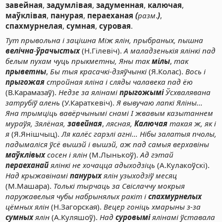
завейная
,
задумлівая
,
задуменная
,
калючая
,
маўклівая
,
панурая
,
пераеханая
(
разм
.
)
,
спахмурнелая
,
сумная
,
суровая
.
Тут прывольна і зацішна Між ялін, прыбраных, пышна
велічна
-
ўрачыстых
(Н.Гілевіч).
А маладзенькія ялінкі пад
белым пухам чуць прыкметны, Яны так
мілы
,
так
прыветны
,
Бы тыя красачкі-дзяўчынкі
(Я.Колас).
Вось і
прыгожая
стройная яліна і сляды чалавека пад ёю
(В.Карамазаў).
Недзе за ялінамі
прыгожымі
Ўсхвалявана
затрубіў алень
(У.Караткевіч).
Я вывучаю лапкі Яліны...
Яна трымціць вавёрчынымі снамі І жвавым казытаннем
мураўя, Зялёная,
завейная
,
лясная,
Калючая
такая ж, як і
я
(Я.Янішчыц).
Ля калёс гарэлі агні... Нібы залатыя пчолы,
падымаліся ўсё вышэй і вышэй, аж пад самыя верхавіны
маўклівых
сосен і ялін
(М.Лынькоў).
Ад гэтай
пераеханай
ялінкі не хочацца адыходзіць
(А.Кулакоўскі).
Над крыжавінамі
панурых
ялін узыходзіў месяц
(М.Машара).
Толькі тырчаць за Свіслаччу мокрыя
паружавелыя чубы набрынялых ракіт і
спахмурнелых
цёмных ялін
(Н.Загорская).
Вецер гоніць хмарыны з-за
сумных
ялін
(А.Куляшоў).
Над
суровымі
ялінамі ўставала