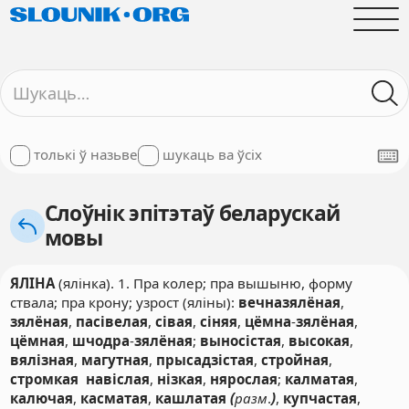
толькі ў назьве
шукаць ва ўсіх
Слоўнік эпітэтаў беларускай
мовы
ЯЛІНА
(ялінка). 1. Пра колер; пра вышыню, форму
ствала; пра крону; узрост (яліны):
вечназялёная
,
зялёная
,
пасівелая
,
сівая
,
сіняя
,
цёмна
-
зялёная
,
цёмная
,
шчодра
-
зялёная
;
выносістая
,
высокая
,
вялізная
,
магутная
,
прысадзістая
,
стройная
,
стромкая
навіслая
,
нізкая
,
нярослая
;
калматая
,
калючая
,
касматая
,
кашлатая
(
разм
.
)
,
купчастая
,