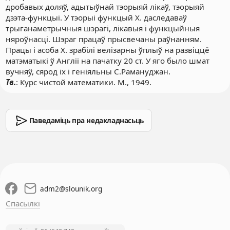
дробавых доляў, адытыўнай тэорыяй лікаў, тэорыяй
дзэта-функцыі. У тэорыі функцый Х. даследаваў
трыганаметрычныя шэрагі, лікавыя і функцыйныя
няроўнасці. Шэраг працаў прысвечаны раўнанням.
Працы і асоба Х. зрабілі велізарны ўплыў на развіццё
матэматыкі ў Англіі на пачатку 20 ст. У яго было шмат
вучняў, сярод іх і геніяльны С.Рамануджан.
Тв.
: Курс чистой математики. М., 1949.
Паведаміць пра недакладнасьць
adm2
@
slounik.org
Спасылкі