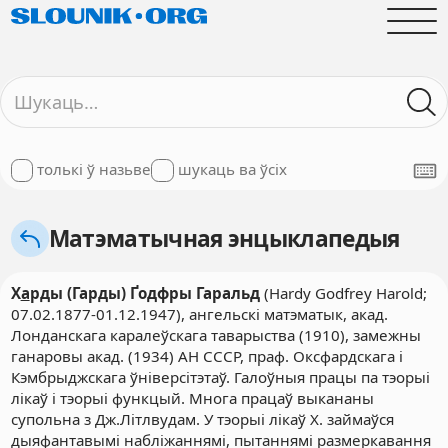
толькі ў назьве
шукаць ва ўсіх
Матэматычная энцыклапедыя
Х
а
рды (Гарды) Ґодфры Гаральд
(Hardy Godfrey Harold;
07.02.1877-01.12.1947), ангельскі матэматык, акад.
Лонданскага каралеўскага таварыства (1910), замежны
ганаровы акад. (1934) АН СССР, праф. Оксфардскага і
Кэмбрыджскага ўніверсітэтаў. Галоўныя працы па тэорыі
лікаў і тэорыі функцый. Многа працаў выкананы
супольна з Дж.Літлвудам. У тэорыі лікаў Х. займаўся
дыяфантавымі набліжаннямі, пытаннямі размеркавання