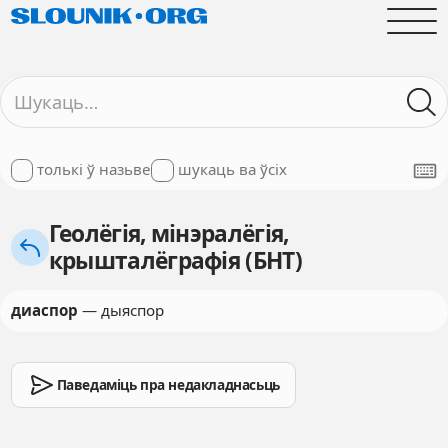
толькі ў назьве
шукаць ва ўсіх
Геолёгія, мінэралёгія,
крышталёграфія (БНТ)
диаспор
— дыяспор
Паведаміць пра недакладнасьць