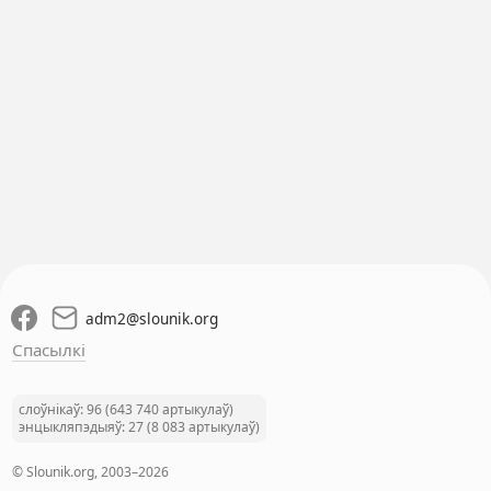
adm2
@
slounik.org
Спасылкі
слоўнікаў: 96 (643 740 артыкулаў)
энцыкляпэдыяў: 27 (8 083 артыкулаў)
© Slounik.org, 2003–2026