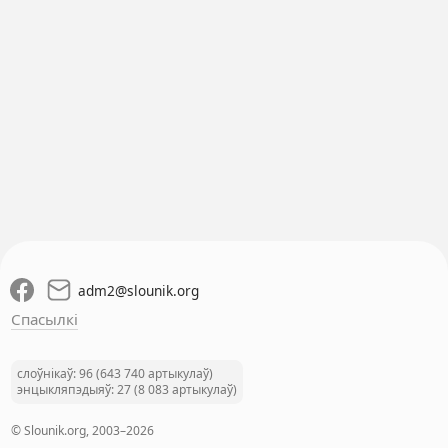
adm2
@
slounik.org
Спасылкі
слоўнікаў: 96 (643 740 артыкулаў)
энцыкляпэдыяў: 27 (8 083 артыкулаў)
© Slounik.org, 2003–2026