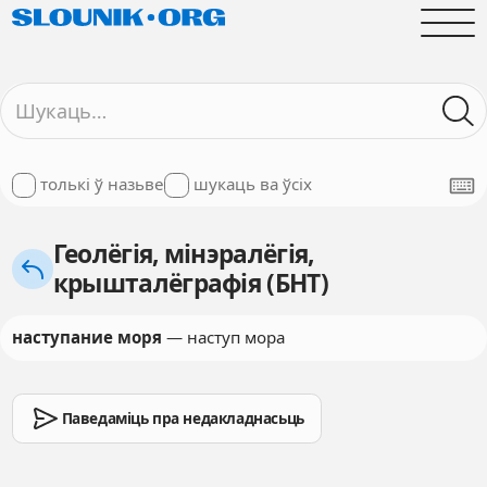
толькі ў назьве
шукаць ва ўсіх
Геолёгія, мінэралёгія,
крышталёграфія (БНТ)
наступание моря
— наступ мора
Паведаміць пра недакладнасьць