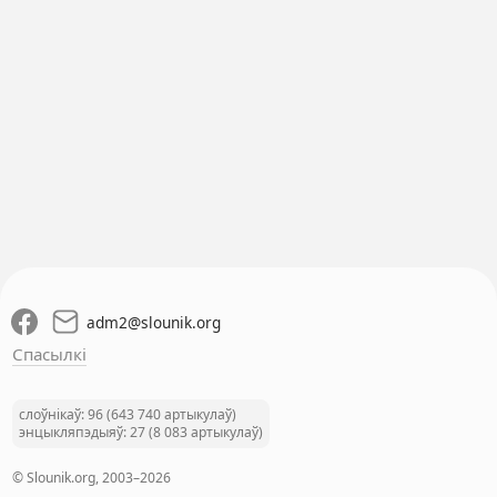
adm2
@
slounik.org
Спасылкі
слоўнікаў: 96 (643 740 артыкулаў)
энцыкляпэдыяў: 27 (8 083 артыкулаў)
© Slounik.org, 2003–2026