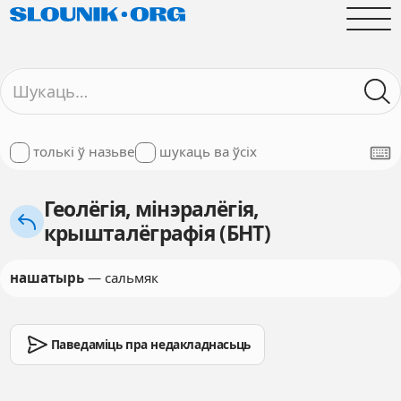
толькі ў назьве
шукаць ва ўсіх
Геолёгія, мінэралёгія,
крышталёграфія (БНТ)
нашатырь
— сальмяк
Паведаміць пра недакладнасьць