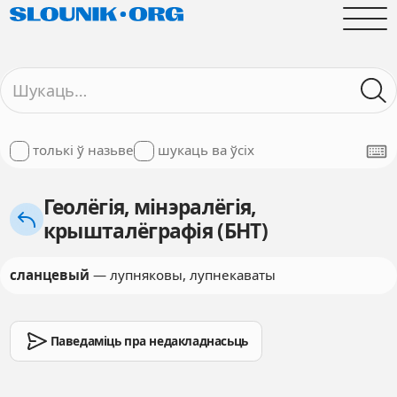
толькі ў назьве
шукаць ва ўсіх
Геолёгія, мінэралёгія,
крышталёграфія (БНТ)
сланцевый
— лупняковы, лупнекаваты
Паведаміць пра недакладнасьць