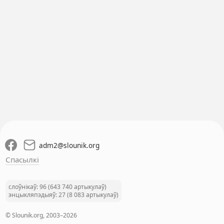
adm2
@
slounik.org
Спасылкі
слоўнікаў: 96 (643 740 артыкулаў)
энцыкляпэдыяў: 27 (8 083 артыкулаў)
© Slounik.org, 2003–2026