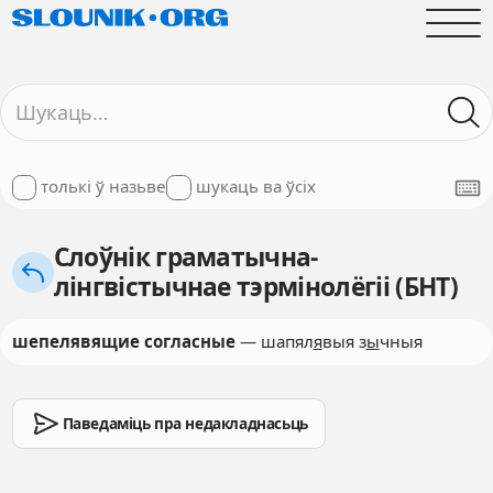
толькі ў назьве
шукаць ва ўсіх
Слоўнік граматычна-
лінгвістычнае тэрмінолёгіі (БНТ)
шепелявящие согласные
— шапял
я
выя з
ы
чныя
Паведаміць пра недакладнасьць