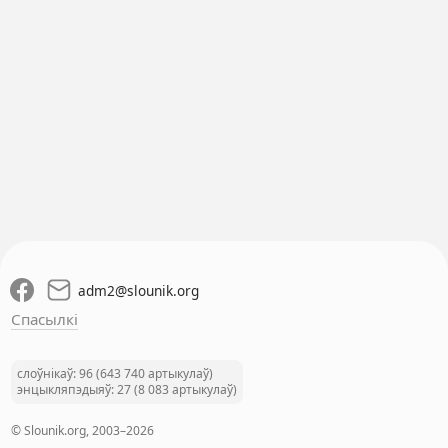
adm2
@
slounik.org
Спасылкі
слоўнікаў: 96 (643 740 артыкулаў)
энцыкляпэдыяў: 27 (8 083 артыкулаў)
© Slounik.org, 2003–2026