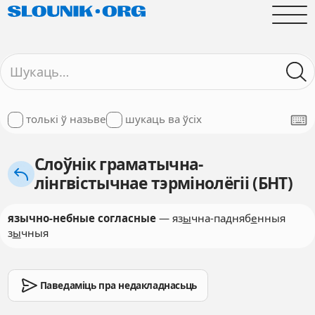
толькі ў назьве
шукаць ва ўсіх
Слоўнік граматычна-
лінгвістычнае тэрмінолёгіі (БНТ)
язычно-небные согласные
— яз
ы
чна-падняб
е
нныя
з
ы
чныя
Паведаміць пра недакладнасьць