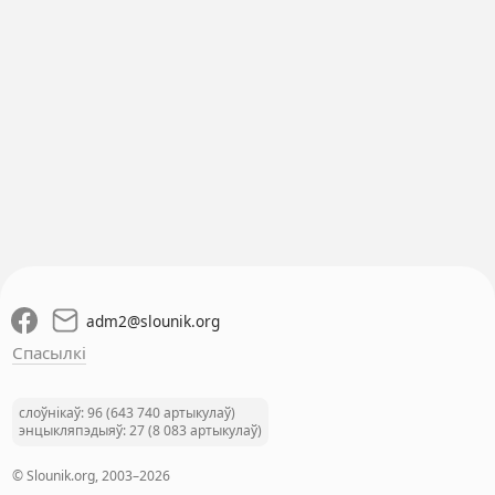
adm2
@
slounik.org
Спасылкі
слоўнікаў: 96 (643 740 артыкулаў)
энцыкляпэдыяў: 27 (8 083 артыкулаў)
© Slounik.org, 2003–2026