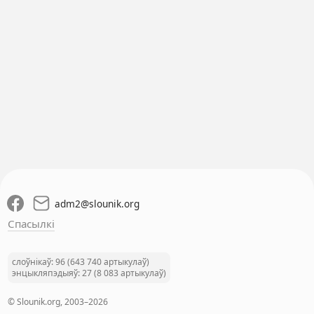
adm2
@
slounik.org
Спасылкі
слоўнікаў: 96 (643 740 артыкулаў)
энцыкляпэдыяў: 27 (8 083 артыкулаў)
© Slounik.org, 2003–2026