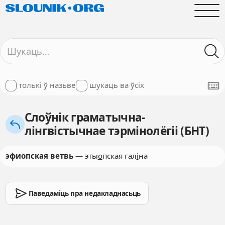
толькі ў назьве
шукаць ва ўсіх
Слоўнік граматычна-
лінгвістычнае тэрмінолёгіі (БНТ)
эфиопская ветвь
— эты
о
пская гал
і
на
Паведаміць пра недакладнасьць