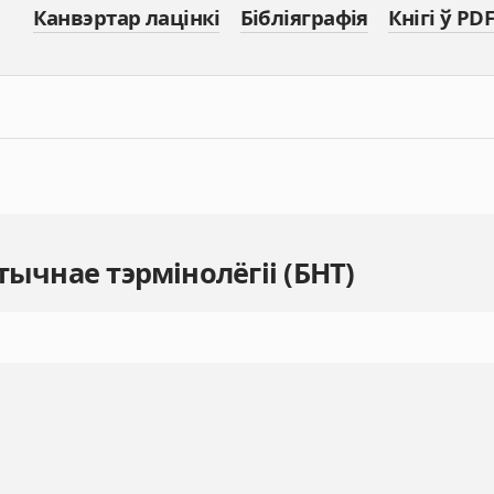
Канвэртар лацінкі
Бібліяграфія
Кнігі ў PDF
тычнае тэрмінолёгіі (БНТ)