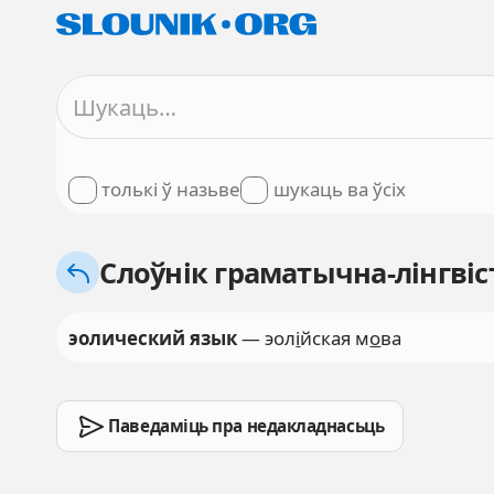
толькі ў назьве
шукаць ва ўсіх
Слоўнік граматычна-лінгвіс
эолический язык
— эол
і
йская м
о
ва
Паведаміць пра недакладнасьць