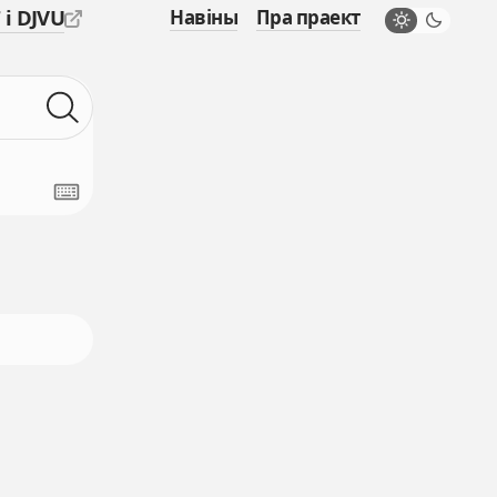
 і DJVU
Навіны
Пра праект