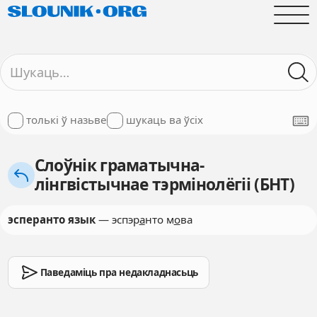
толькі ў назьве
шукаць ва ўсіх
Слоўнік граматычна-
лінгвістычнае тэрмінолёгіі (БНТ)
эсперанто язык
— эспэр
а
нто м
о
ва
Паведаміць пра недакладнасьць