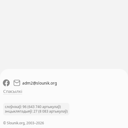
adm2
@
slounik.org
Спасылкі
слоўнікаў: 96 (643 740 артыкулаў)
энцыкляпэдыяў: 27 (8 083 артыкулаў)
© Slounik.org, 2003–2026