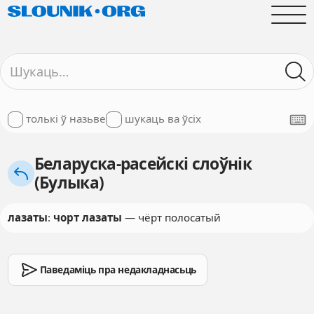
толькі ў назьве
шукаць ва ўсіх
Беларуска-расейскі слоўнік
(Булыка)
лазаты
:
чорт лазаты
— чёрт полосатый
Паведаміць пра недакладнасьць