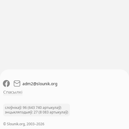
adm2
@
slounik.org
Спасылкі
слоўнікаў: 96 (643 740 артыкулаў)
энцыкляпэдыяў: 27 (8 083 артыкулаў)
© Slounik.org, 2003–2026