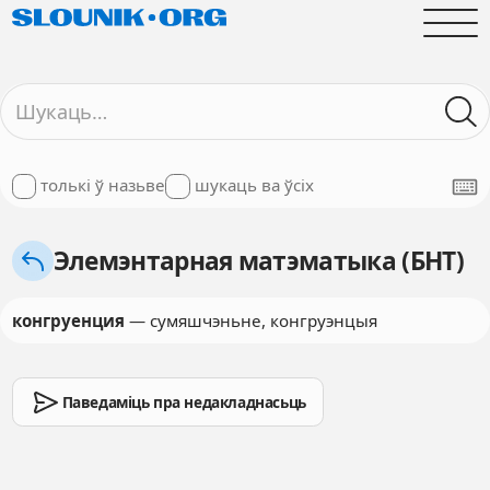
толькі ў назьве
шукаць ва ўсіх
Элемэнтарная матэматыка (БНТ)
конгруенция
— сумяшчэньне, конгруэнцыя
Паведаміць пра недакладнасьць