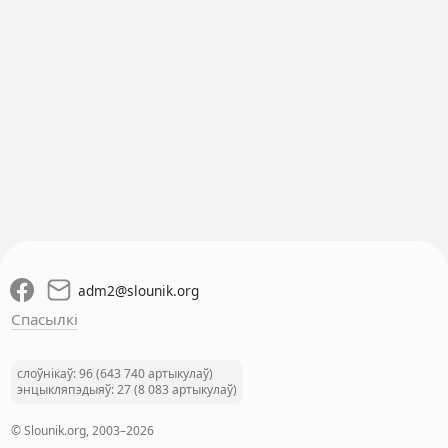
adm2
@
slounik.org
Спасылкі
слоўнікаў: 96 (643 740 артыкулаў)
энцыкляпэдыяў: 27 (8 083 артыкулаў)
© Slounik.org, 2003–2026