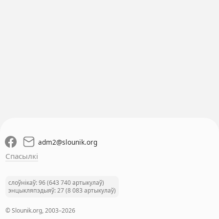
adm2
@
slounik.org
Спасылкі
слоўнікаў: 96 (643 740 артыкулаў)
энцыкляпэдыяў: 27 (8 083 артыкулаў)
© Slounik.org, 2003–2026