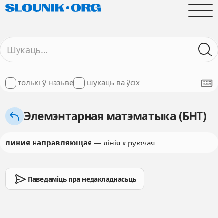
толькі ў назьве
шукаць ва ўсіх
Элемэнтарная матэматыка (БНТ)
линия направляющая
— лінія кіруючая
Паведаміць пра недакладнасьць