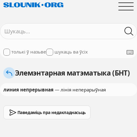
толькі ў назьве
шукаць ва ўсіх
Элемэнтарная матэматыка (БНТ)
линия непрерывная
— лінія неперарыўная
Паведаміць пра недакладнасьць