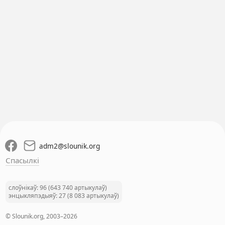
adm2
@
slounik.org
Спасылкі
слоўнікаў: 96 (643 740 артыкулаў)
энцыкляпэдыяў: 27 (8 083 артыкулаў)
© Slounik.org, 2003–2026