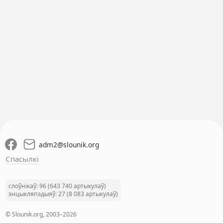
adm2
@
slounik.org
Спасылкі
слоўнікаў: 96 (643 740 артыкулаў)
энцыкляпэдыяў: 27 (8 083 артыкулаў)
© Slounik.org, 2003–2026