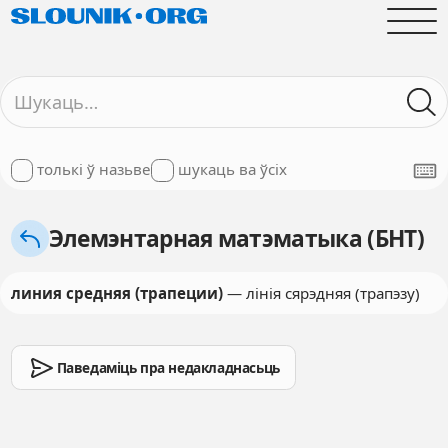
толькі ў назьве
шукаць ва ўсіх
Элемэнтарная матэматыка (БНТ)
линия средняя (трапеции)
— лінія сярэдняя (трапэзу)
Паведаміць пра недакладнасьць