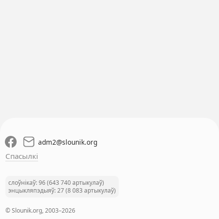
adm2
@
slounik.org
Спасылкі
слоўнікаў: 96 (643 740 артыкулаў)
энцыкляпэдыяў: 27 (8 083 артыкулаў)
© Slounik.org, 2003–2026