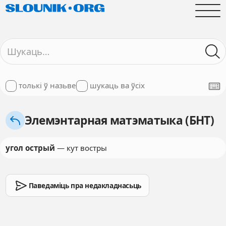
толькі ў назьве
шукаць ва ўсіх
Элемэнтарная матэматыка (БНТ)
угол острый
— кут востры
Паведаміць пра недакладнасьць