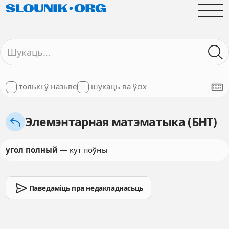
толькі ў назьве
шукаць ва ўсіх
Элемэнтарная матэматыка (БНТ)
угол полный
— кут поўны
Паведаміць пра недакладнасьць