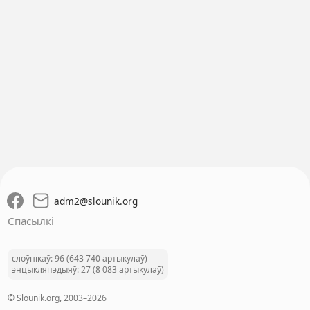
adm2
@
slounik.org
Спасылкі
слоўнікаў: 96 (643 740 артыкулаў)
энцыкляпэдыяў: 27 (8 083 артыкулаў)
© Slounik.org, 2003–2026