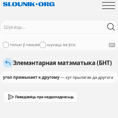
толькі ў назьве
шукаць ва ўсіх
Элемэнтарная матэматыка (БНТ)
угол примыкает к другому
— кут прылягае да другога
Паведаміць пра недакладнасьць