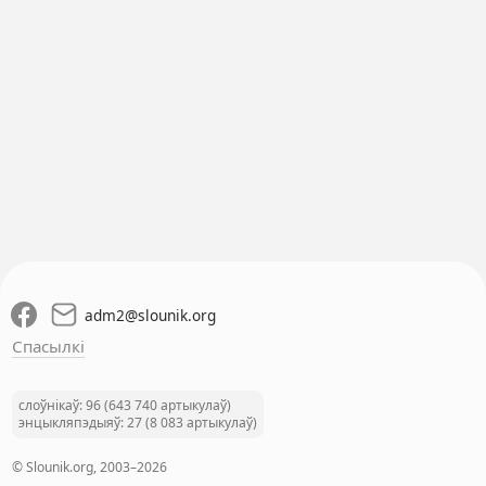
adm2
@
slounik.org
Спасылкі
слоўнікаў: 96 (643 740 артыкулаў)
энцыкляпэдыяў: 27 (8 083 артыкулаў)
© Slounik.org, 2003–2026