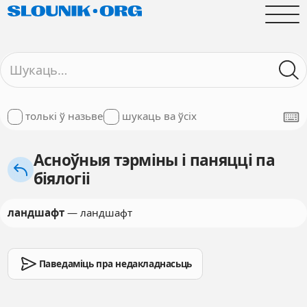
толькі ў назьве
шукаць ва ўсіх
Асноўныя тэрміны і паняцці па
біялогіі
ландшафт
— ландшафт
Паведаміць пра недакладнасьць