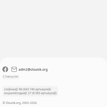
adm2
@
slounik.org
Спасылкі
слоўнікаў: 96 (643 740 артыкулаў)
энцыкляпэдыяў: 27 (8 083 артыкулаў)
© Slounik.org, 2003–2026