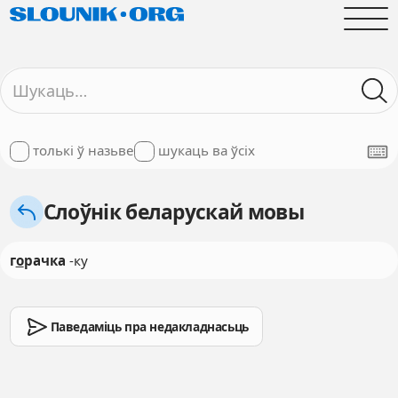
толькі ў назьве
шукаць ва ўсіх
Слоўнік беларускай мовы
г
о
рачка
-ку
Паведаміць пра недакладнасьць