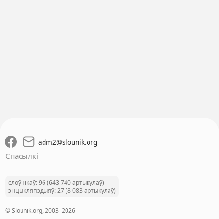
adm2
@
slounik.org
Спасылкі
слоўнікаў: 96 (643 740 артыкулаў)
энцыкляпэдыяў: 27 (8 083 артыкулаў)
© Slounik.org, 2003–2026