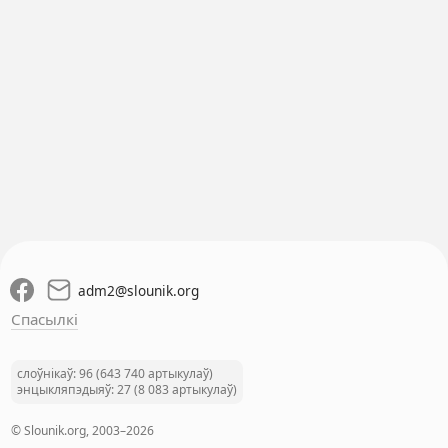
adm2
@
slounik.org
Спасылкі
слоўнікаў: 96 (643 740 артыкулаў)
энцыкляпэдыяў: 27 (8 083 артыкулаў)
© Slounik.org, 2003–2026