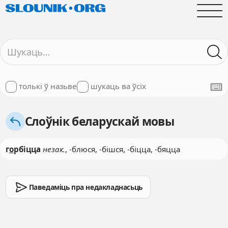
толькі ў назьве
шукаць ва ўсіх
Слоўнік беларускай мовы
г
о
рбіцца
незак.
, -блюся, -бішся, -біцца, -бяцца
Паведаміць пра недакладнасьць