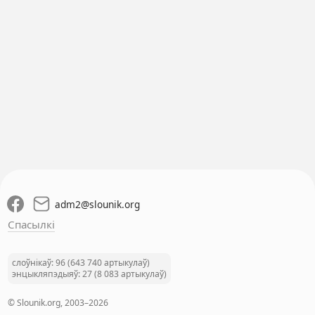
adm2
@
slounik.org
Спасылкі
слоўнікаў: 96 (643 740 артыкулаў)
энцыкляпэдыяў: 27 (8 083 артыкулаў)
© Slounik.org, 2003–2026