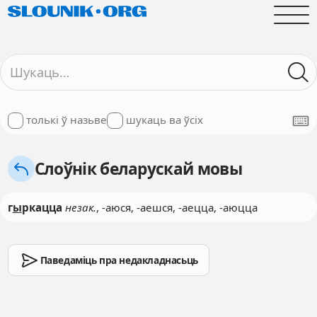
толькі ў назьве
шукаць ва ўсіх
Слоўнік беларускай мовы
г
ы
ркацца
незак.
, -аюся, -аешся, -аецца, -аюцца
Паведаміць пра недакладнасьць