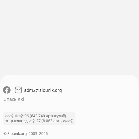
adm2
@
slounik.org
Спасылкі
слоўнікаў: 96 (643 740 артыкулаў)
энцыкляпэдыяў: 27 (8 083 артыкулаў)
© Slounik.org, 2003–2026