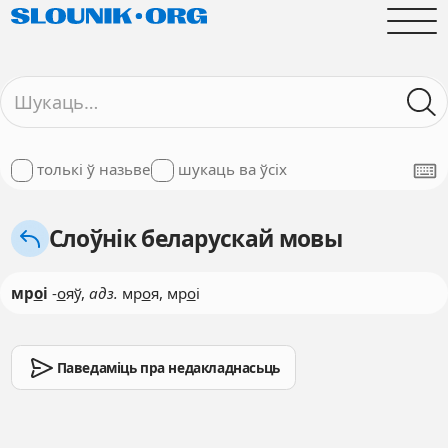
толькі ў назьве
шукаць ва ўсіх
Слоўнік беларускай мовы
мр
о
і
-
о
яў,
адз.
мр
о
я, мр
о
і
Паведаміць пра недакладнасьць