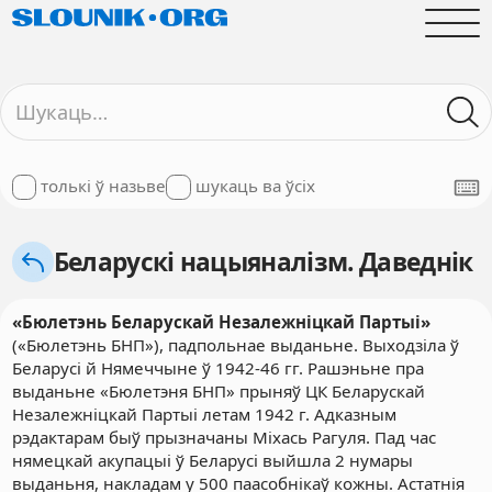
толькі ў назьве
шукаць ва ўсіх
Беларускі нацыяналізм. Даведнік
«Бюлетэнь Беларускай Незалежніцкай Партыі»
(«Бюлетэнь БНП»), падпольнае выданьне. Выходзіла ў
Беларусі й Нямеччыне ў 1942-46 гг. Рашэньне пра
выданьне «Бюлетэня БНП» прыняў ЦК Беларускай
Незалежніцкай Партыі летам 1942 г. Адказным
рэдактарам быў прызначаны Міхась Рагуля. Пад час
нямецкай акупацыі ў Беларусі выйшла 2 нумары
выданьня, накладам у 500 паасобнікаў кожны. Астатнія