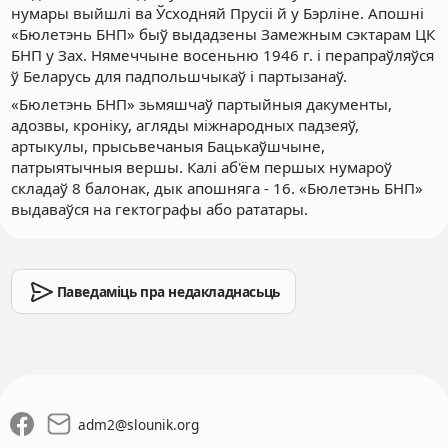
нумары выйшлі ва Ўсходняй Прусіі й у Бэрліне. Апошні
«Бюлетэнь БНП» быў выдадзены Замежным сэктарам ЦК
БНП у Зах. Нямеччыне восеньню 1946 г. і перапраўляўся
ў Беларусь для падпольшчыкаў і партызанаў.
«Бюлетэнь БНП» зьмяшчаў партыйныя дакументы,
адозвы, кроніку, агляды міжнародных падзеяў,
артыкулы, прысьвечаныя Бацькаўшчыне,
патрыятычныя вершы. Калі аб'ём першых нумароў
складаў 8 балонак, дык апошняга - 16. «Бюлетэнь БНП»
выдаваўся на гектографы або рататары.
Паведаміць пра недакладнасьць
adm2
@
slounik.org