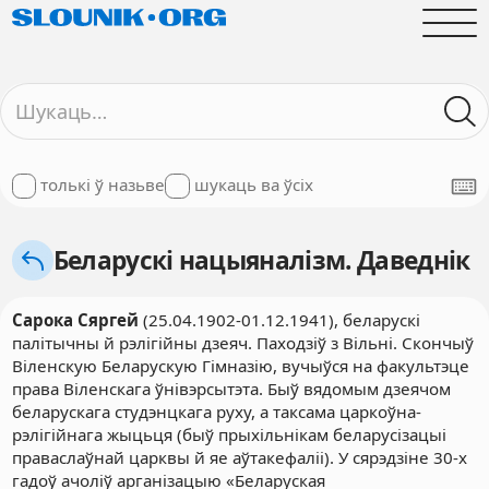
толькі ў назьве
шукаць ва ўсіх
Беларускі нацыяналізм. Даведнік
Сарока Сяргей
(25.04.1902-01.12.1941), беларускі
палітычны й рэлігійны дзеяч. Паходзіў з Вільні. Скончыў
Віленскую Беларускую Гімназію, вучыўся на факультэце
права Віленскага ўнівэрсытэта. Быў вядомым дзеячом
беларускага студэнцкага руху, а таксама царкоўна-
рэлігійнага жыцьця (быў прыхільнікам беларусізацыі
праваслаўнай царквы й яе аўтакефаліі). У сярэдзіне 30-х
гадоў ачоліў арганізацыю «Беларуская