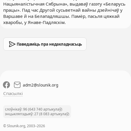
Нацыяналістычная Сябрына», выдаваў газэту «Беларусь
працы». Пад час Другой сусьветнай вайны дзейнічаў у
Варшаве й на Белападляшшы. Памёр, пасьля цяжкай
хваробы, у Янаве-Падляскім.
Паведаміць пра недакладнасьць
adm2
@
slounik.org
Спасылкі
слоўнікаў: 96 (643 740 артыкулаў)
энцыкляпэдыяў: 27 (8 083 артыкулаў)
© Slounik.org, 2003–2026