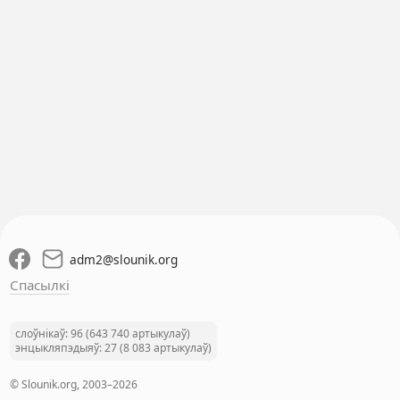
adm2
@
slounik.org
Спасылкі
слоўнікаў: 96 (643 740 артыкулаў)
энцыкляпэдыяў: 27 (8 083 артыкулаў)
© Slounik.org, 2003–2026