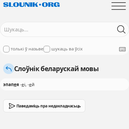
толькі ў назьве
шукаць ва ўсіх
Слоўнік беларускай мовы
эпап
е
я
-
е
і, -
е
й
Паведаміць пра недакладнасьць