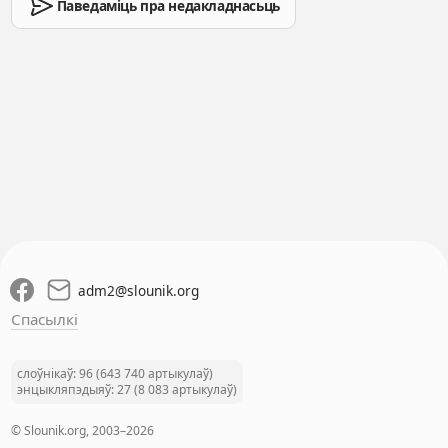
Паведаміць пра недакладнасьць
adm2
@
slounik.org
Спасылкі
слоўнікаў: 96 (643 740 артыкулаў)
энцыкляпэдыяў: 27 (8 083 артыкулаў)
© Slounik.org, 2003–2026