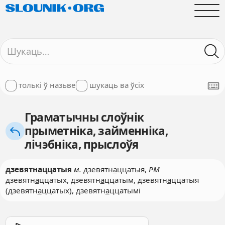
толькі ў назьве
шукаць ва ўсіх
Граматычны слоўнік
прыметніка, займенніка,
лічэбніка, прыслоўя
дзевятн
а
ццатыя
м.
дзевятн
а
ццатыя,
РМ
дзевятн
а
ццатых, дзевятн
а
ццатым, дзевятн
а
ццатыя
(дзевятн
а
ццатых), дзевятн
а
ццатымі