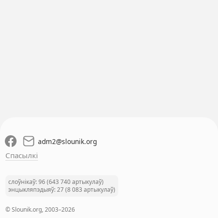
adm2
@
slounik.org
Спасылкі
слоўнікаў: 96 (643 740 артыкулаў)
энцыкляпэдыяў: 27 (8 083 артыкулаў)
© Slounik.org, 2003–2026