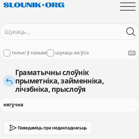
толькі ў назьве
шукаць ва ўсіх
Граматычны слоўнік
прыметніка, займенніка,
лічэбніка, прыслоўя
няг
у
чна
Паведаміць пра недакладнасьць