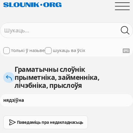
толькі ў назьве
шукаць ва ўсіх
Граматычны слоўнік
прыметніка, займенніка,
лічэбніка, прыслоўя
нядз
і
ўна
Паведаміць пра недакладнасьць