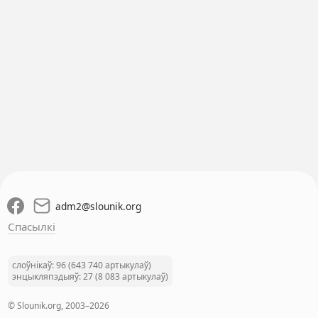
adm2
@
slounik.org
Спасылкі
слоўнікаў: 96 (643 740 артыкулаў)
энцыкляпэдыяў: 27 (8 083 артыкулаў)
© Slounik.org, 2003–2026