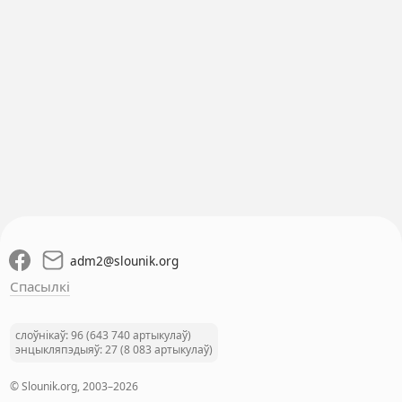
adm2
@
slounik.org
Спасылкі
слоўнікаў: 96 (643 740 артыкулаў)
энцыкляпэдыяў: 27 (8 083 артыкулаў)
© Slounik.org, 2003–2026