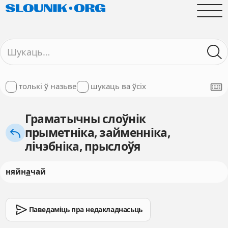
толькі ў назьве
шукаць ва ўсіх
Граматычны слоўнік
прыметніка, займенніка,
лічэбніка, прыслоўя
няйн
а
чай
Паведаміць пра недакладнасьць