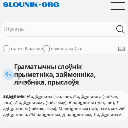
толькі ў назьве
шукаць ва ўсіх
Граматычны слоўнік
прыметніка, займенніка,
лічэбніка, прыслоўя
адб
е
льны
Н
адб
е
льны (-ая, -ае),
Р
адб
е
льнага (-ай/ае,
-ага),
Д
адб
е
льнаму (-ай, -аму),
В
адб
е
льны (-ую, -ае),
Т
адб
е
льным (-ай/аю, -ым),
М
адб
е
льным (-ай, -ым);
мн. НВ
адб
е
льныя,
РМ
адб
е
льных,
Д
адб
е
льным,
Т
адб
е
льнымі