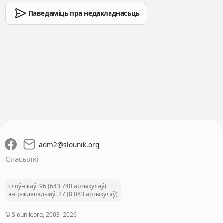
Паведаміць пра недакладнасьць
adm2
@
slounik.org
Спасылкі
слоўнікаў: 96 (643 740 артыкулаў)
энцыкляпэдыяў: 27 (8 083 артыкулаў)
© Slounik.org, 2003–2026