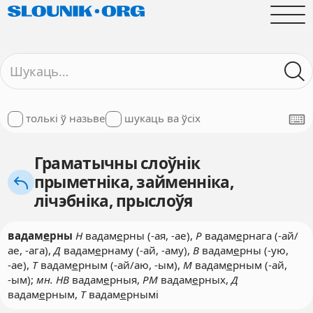
толькі ў назьве
шукаць ва ўсіх
Граматычны слоўнік
прыметніка, займенніка,
лічэбніка, прыслоўя
вадам
е
рны
Н
вадам
е
рны (-ая, -ае),
Р
вадам
е
рнага (-ай/
ае, -ага),
Д
вадам
е
рнаму (-ай, -аму),
В
вадам
е
рны (-ую,
-ае),
Т
вадам
е
рным (-ай/аю, -ым),
М
вадам
е
рным (-ай,
-ым);
мн. НВ
вадам
е
рныя,
РМ
вадам
е
рных,
Д
вадам
е
рным,
Т
вадам
е
рнымі