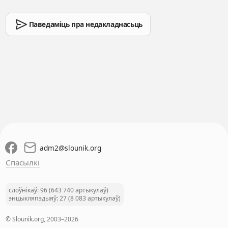
Паведаміць пра недакладнасьць
adm2
@
slounik.org
Спасылкі
слоўнікаў: 96 (643 740 артыкулаў)
энцыкляпэдыяў: 27 (8 083 артыкулаў)
© Slounik.org, 2003–2026