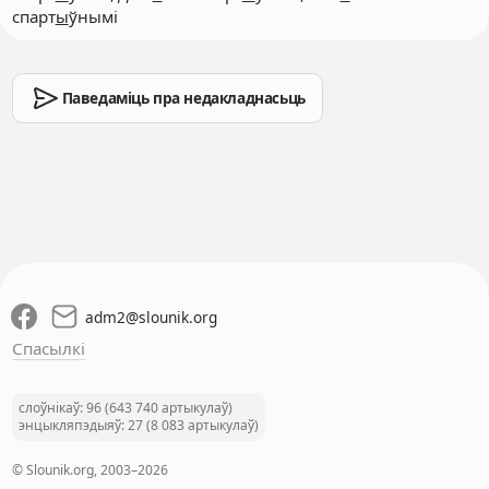
спарт
ы
ўнымі
Паведаміць пра недакладнасьць
adm2
@
slounik.org
Спасылкі
слоўнікаў: 96 (643 740 артыкулаў)
энцыкляпэдыяў: 27 (8 083 артыкулаў)
© Slounik.org, 2003–2026