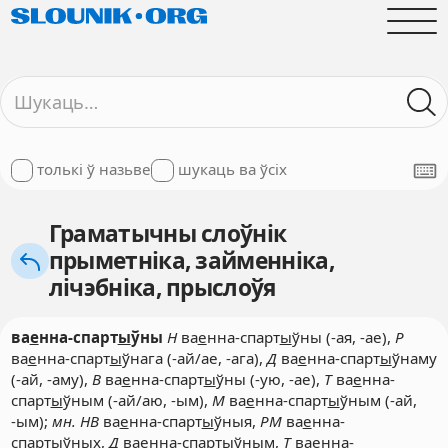
толькі ў назьве
шукаць ва ўсіх
Граматычны слоўнік
прыметніка, займенніка,
лічэбніка, прыслоўя
ва
е
нна-спарт
ы
ўны
Н
ва
е
нна-спарт
ы
ўны (-ая, -ае),
Р
ва
е
нна-спарт
ы
ўнага (-ай/ае, -ага),
Д
ва
е
нна-спарт
ы
ўнаму
(-ай, -аму),
В
ва
е
нна-спарт
ы
ўны (-ую, -ае),
Т
ва
е
нна-
спарт
ы
ўным (-ай/аю, -ым),
М
ва
е
нна-спарт
ы
ўным (-ай,
-ым);
мн. НВ
ва
е
нна-спарт
ы
ўныя,
РМ
ва
е
нна-
спарт
ы
ўных,
Д
ва
е
нна-спарт
ы
ўным,
Т
ва
е
нна-