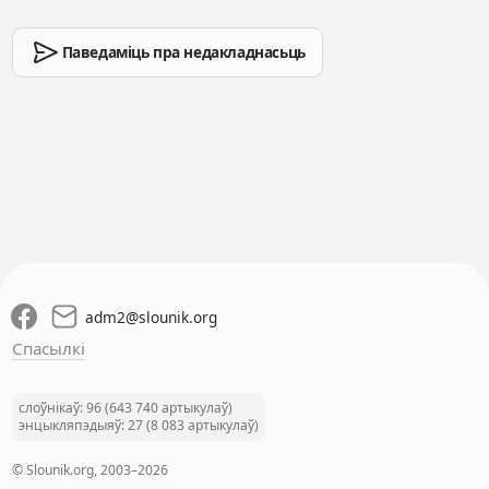
Паведаміць пра недакладнасьць
adm2
@
slounik.org
Спасылкі
слоўнікаў: 96 (643 740 артыкулаў)
энцыкляпэдыяў: 27 (8 083 артыкулаў)
© Slounik.org, 2003–2026