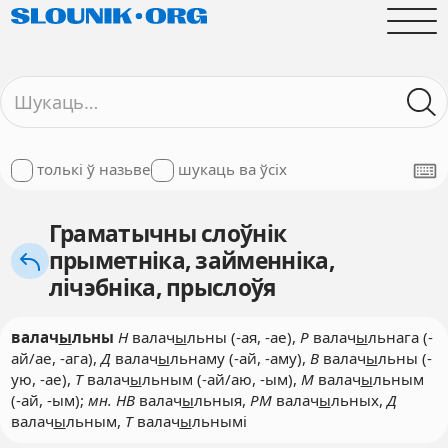
толькі ў назьве
шукаць ва ўсіх
Граматычны слоўнік
прыметніка, займенніка,
лічэбніка, прыслоўя
валач
ы
льны
Н
валач
ы
льны (-ая, -ае),
Р
валач
ы
льнага (-
ай/ае, -ага),
Д
валач
ы
льнаму (-ай, -аму),
В
валач
ы
льны (-
ую, -ае),
Т
валач
ы
льным (-ай/аю, -ым),
М
валач
ы
льным
(-ай, -ым);
мн. НВ
валач
ы
льныя,
РМ
валач
ы
льных,
Д
валач
ы
льным,
Т
валач
ы
льнымі