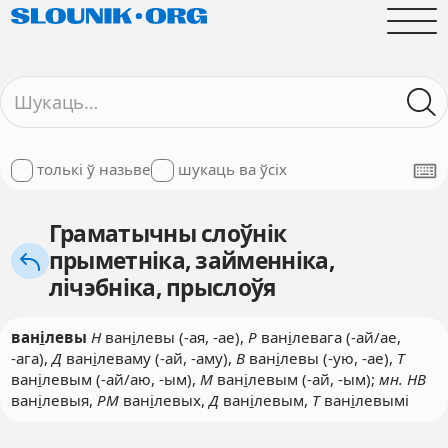
толькі ў назьве
шукаць ва ўсіх
Граматычны слоўнік
прыметніка, займенніка,
лічэбніка, прыслоўя
ван
і
левы
Н
ван
і
левы (-ая, -ае),
Р
ван
і
левага (-ай/ае,
-ага),
Д
ван
і
леваму (-ай, -аму),
В
ван
і
левы (-ую, -ае),
Т
ван
і
левым (-ай/аю, -ым),
М
ван
і
левым (-ай, -ым);
мн. НВ
ван
і
левыя,
РМ
ван
і
левых,
Д
ван
і
левым,
Т
ван
і
левымі