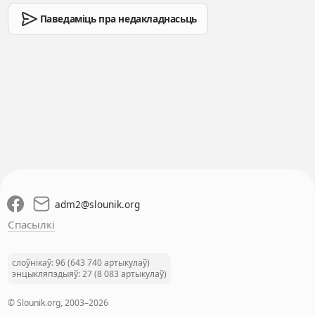
Паведаміць пра недакладнасьць
adm2
@
slounik.org
Спасылкі
слоўнікаў: 96 (643 740 артыкулаў)
энцыкляпэдыяў: 27 (8 083 артыкулаў)
© Slounik.org, 2003–2026