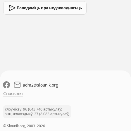
Паведаміць пра недакладнасьць
adm2
@
slounik.org
Спасылкі
слоўнікаў: 96 (643 740 артыкулаў)
энцыкляпэдыяў: 27 (8 083 артыкулаў)
© Slounik.org, 2003–2026