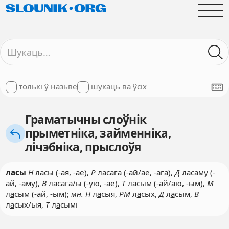
толькі ў назьве
шукаць ва ўсіх
Граматычны слоўнік
прыметніка, займенніка,
лічэбніка, прыслоўя
л
а
сы
Н
л
а
сы (-ая, -ае),
Р
л
а
сага (-ай/ае, -ага),
Д
л
а
саму (-
ай, -аму),
В
л
а
сага/ы (-ую, -ае),
Т
л
а
сым (-ай/аю, -ым),
М
л
а
сым (-ай, -ым);
мн. Н
л
а
сыя,
РМ
л
а
сых,
Д
л
а
сым,
В
л
а
сых/ыя,
Т
л
а
сымі