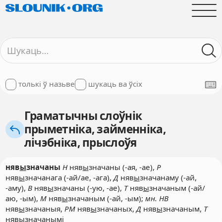
толькі ў назьве
шукаць ва ўсіх
Граматычны слоўнік
прыметніка, займенніка,
лічэбніка, прыслоўя
няв
ы
значаны
Н
няв
ы
значаны (-ая, -ае),
Р
няв
ы
значанага (-ай/ае, -ага),
Д
няв
ы
значанаму (-ай,
-аму),
В
няв
ы
значаны (-ую, -ае),
Т
няв
ы
значаным (-ай/
аю, -ым),
М
няв
ы
значаным (-ай, -ым);
мн. НВ
няв
ы
значаныя,
РМ
няв
ы
значаных,
Д
няв
ы
значаным,
Т
няв
ы
значанымі