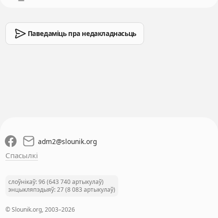
Паведаміць пра недакладнасьць
adm2
@
slounik.org
Спасылкі
слоўнікаў: 96 (643 740 артыкулаў)
энцыкляпэдыяў: 27 (8 083 артыкулаў)
© Slounik.org, 2003–2026