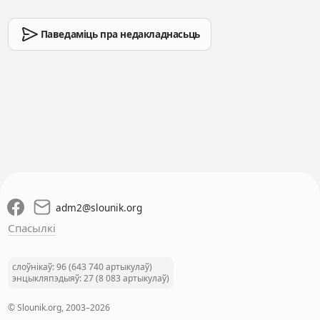
Паведаміць пра недакладнасьць
adm2
@
slounik.org
Спасылкі
слоўнікаў: 96 (643 740 артыкулаў)
энцыкляпэдыяў: 27 (8 083 артыкулаў)
© Slounik.org, 2003–2026