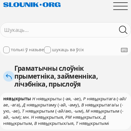
толькі ў назьве
шукаць ва ўсіх
Граматычны слоўнік
прыметніка, займенніка,
лічэбніка, прыслоўя
няв
ы
крыты
Н
няв
ы
крыты (-ая, -ае),
Р
няв
ы
крытага (-ай/
ае, -ага),
Д
няв
ы
крытаму (-ай, -аму),
В
няв
ы
крытага/ы (-
ую, -ае),
Т
няв
ы
крытым (-ай/аю, -ым),
М
няв
ы
крытым (-
ай, -ым);
мн. Н
няв
ы
крытыя,
РМ
няв
ы
крытых,
Д
няв
ы
крытым,
В
няв
ы
крытых/ыя,
Т
няв
ы
крытымі