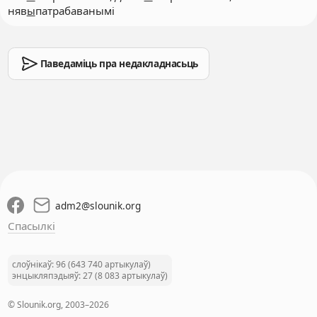
няв
ы
патрабаванымі
Паведаміць пра недакладнасьць
adm2
@
slounik.org
Спасылкі
слоўнікаў: 96 (643 740 артыкулаў)
энцыкляпэдыяў: 27 (8 083 артыкулаў)
© Slounik.org, 2003–2026