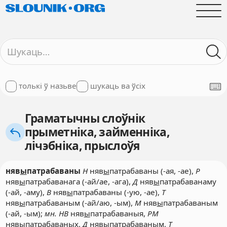
толькі ў назьве
шукаць ва ўсіх
Граматычны слоўнік
прыметніка, займенніка,
лічэбніка, прыслоўя
няв
ы
патрабаваны
Н
няв
ы
патрабаваны (-ая, -ае),
Р
няв
ы
патрабаванага (-ай/ае, -ага),
Д
няв
ы
патрабаванаму
(-ай, -аму),
В
няв
ы
патрабаваны (-ую, -ае),
Т
няв
ы
патрабаваным (-ай/аю, -ым),
М
няв
ы
патрабаваным
(-ай, -ым);
мн. НВ
няв
ы
патрабаваныя,
РМ
няв
ы
патрабаваных,
Д
няв
ы
патрабаваным,
Т