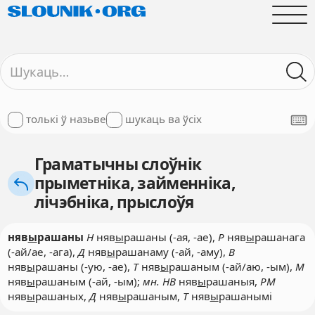
толькі ў назьве
шукаць ва ўсіх
Граматычны слоўнік
прыметніка, займенніка,
лічэбніка, прыслоўя
няв
ы
рашаны
Н
няв
ы
рашаны (-ая, -ае),
Р
няв
ы
рашанага
(-ай/ае, -ага),
Д
няв
ы
рашанаму (-ай, -аму),
В
няв
ы
рашаны (-ую, -ае),
Т
няв
ы
рашаным (-ай/аю, -ым),
М
няв
ы
рашаным (-ай, -ым);
мн. НВ
няв
ы
рашаныя,
РМ
няв
ы
рашаных,
Д
няв
ы
рашаным,
Т
няв
ы
рашанымі