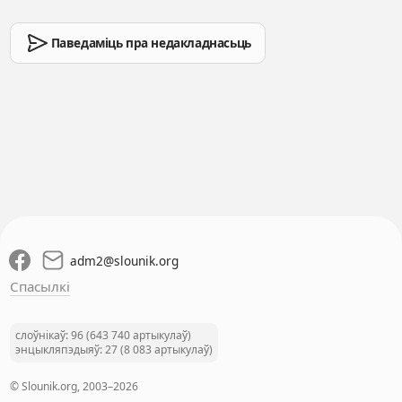
Паведаміць пра недакладнасьць
adm2
@
slounik.org
Спасылкі
слоўнікаў: 96 (643 740 артыкулаў)
энцыкляпэдыяў: 27 (8 083 артыкулаў)
© Slounik.org, 2003–2026