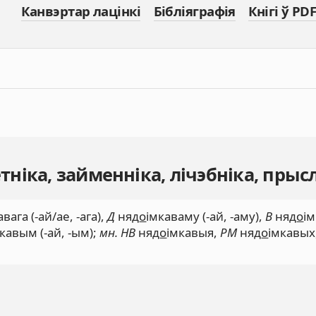
Канвэртар лацінкі
Бібліяграфія
Кнігі ў PDF
ніка, займенніка, лічэбніка, прыс
авага (-ай/ае, -ага),
Д
няд
о
імкаваму (-ай, -аму),
В
няд
о
ім
кавым (-ай, -ым);
мн. НВ
няд
о
імкавыя,
РМ
няд
о
імкавых