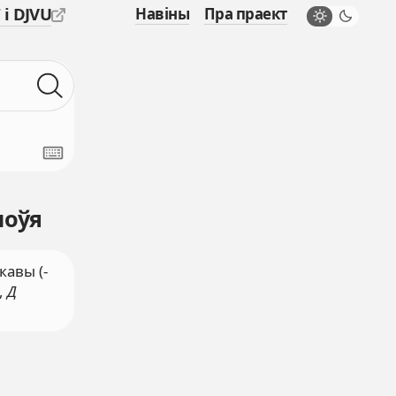
 і DJVU
Навіны
Пра праект
лоўя
кавы (-
,
Д