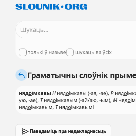
толькі ў назьве
шукаць ва ўсіх
Граматычны слоўнік прымет
няд
о
імкавы
Н
няд
о
імкавы (-ая, -ае),
Р
няд
о
імк
ую, -ае),
Т
няд
о
імкавым (-ай/аю, -ым),
М
няд
о
ім
няд
о
імкавым,
Т
няд
о
імкавымі
Паведаміць пра недакладнасьць