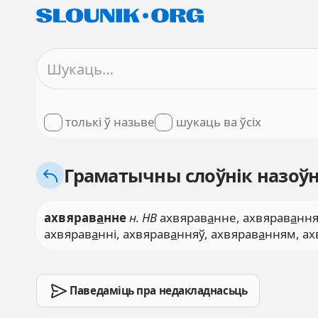
толькі ў назьве
шукаць ва ўсіх
Граматычны слоўнік назоўн
ахвярав
а
нне
н. НВ
ахвярав
а
нне, ахвярав
а
ння
ахвярав
а
нні, ахвярав
а
нняў, ахвярав
а
нням, ах
Паведаміць пра недакладнасьць