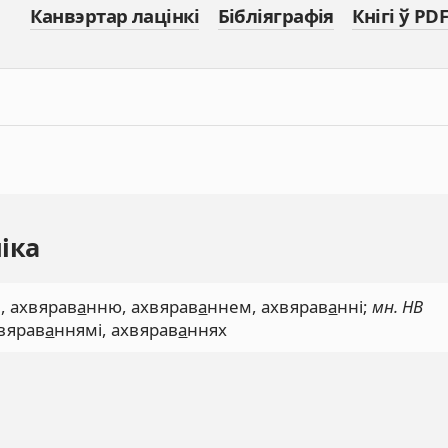
Канвэртар лацінкі
Бібліяграфія
Кнігі ў PDF
іка
, ахвярав
а
нню, ахвярав
а
ннем, ахвярав
а
нні;
мн. НВ
вярав
а
ннямі, ахвярав
а
ннях