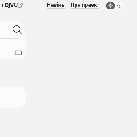
 і DJVU
Навіны
Пра праект